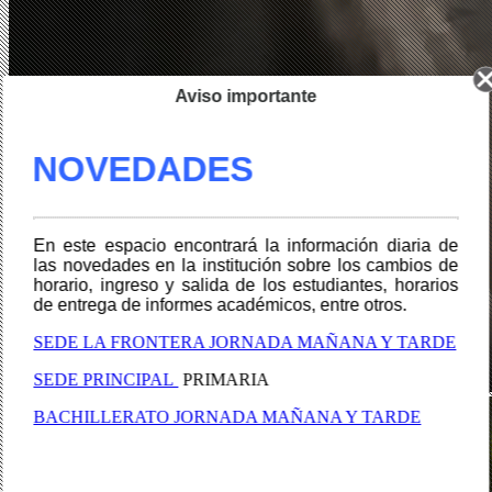
Aviso importante