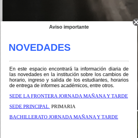
Aviso importante