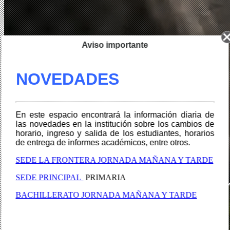
Aviso importante