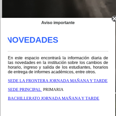
Aviso importante